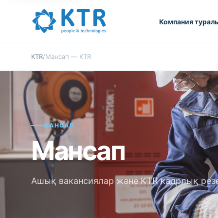
Компания турал
KTR
/
Мансап — KTR
МАНСАП
Мансап
Ашық вакансиялар және KTR кадрлық резе