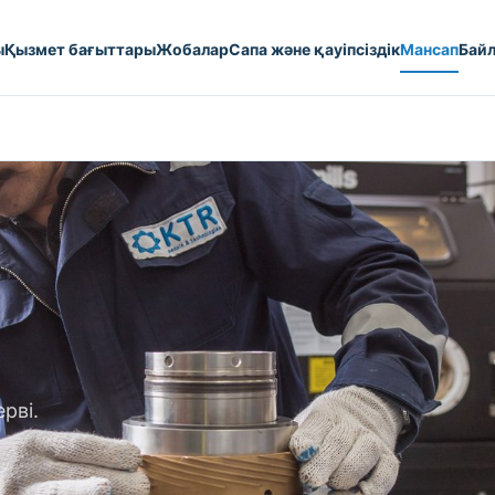
ы
Қызмет бағыттары
Жобалар
Сапа және қауіпсіздік
Мансап
Бай
рві.